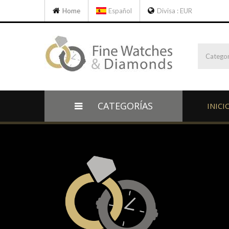
Home
Español
Divisa :
EUR
Categor
CATEGORÍAS
INICI