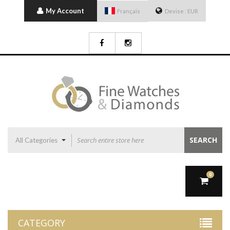
My Account
Français
Devise :
EUR
SEARCH
All Categories
0
CATEGORY