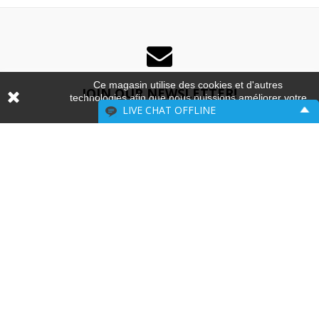
Ce magasin utilise des cookies et d'autres
JOIN OUR NEWSLETTER!
technologies afin que nous puissions améliorer votre
LIVE CHAT
OFFLINE
expérience sur nos sites.
To Get Update & Discount From Shop
Please include your contact information.
Name:
Email:
SUBSCRIBE
ENTER