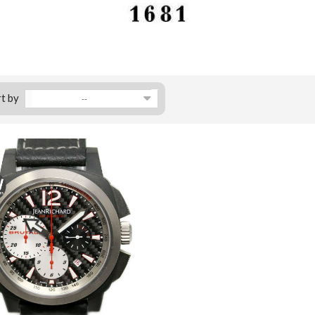
t by
--