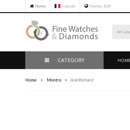
Home
Français
Devise :
EUR
All Cat
CATEGORY
HOM
Home
>
Montre
>
JeanRichard