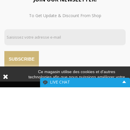
To Get Update & Discount From Shop
SUBSCRIBE
Ce magasin utilise des cookies et d'autres
technologies afin que nous puissions améliorer votre
LIVE CHAT
expérience sur nos sites.
Please include your contact information.
MADRID
Name:
VALENCIA
Email: