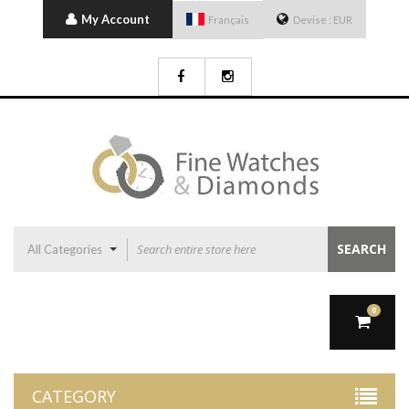
My Account
Français
Devise :
EUR
SEARCH
All Categories
0
CATEGORY