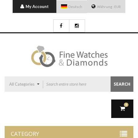
My Account
Deutsch
Währung :
EUR
SEARCH
All Categories
0
CATEGORY