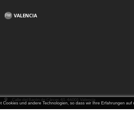
VALENCIA
Calle del Barón de Cárcer, 41. 46001 Valencia
 Cookies und andere Technologien, so dass wir Ihre Erfahrungen auf
info@finewatches.es
+34 963 521 017
+34 628 725 995