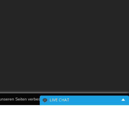
 unseren Seiten verbessern können.
LIVE CHAT
Please include your contact information.
Name: