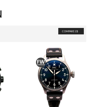
COMPARE (
0
)