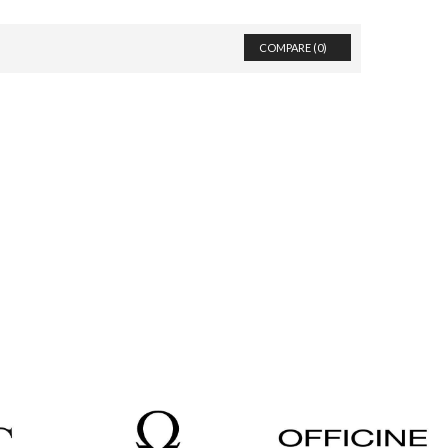
COMPARE (
0
)