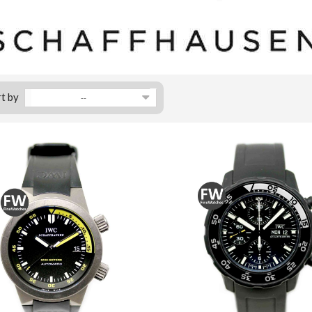
t by
--