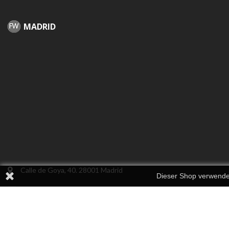
MADRID
Calle de Goya, 40. 28001 Madrid
Dieser Shop verwendet
info@finewatches.es
+34 915 757 364
+34 628 725 995