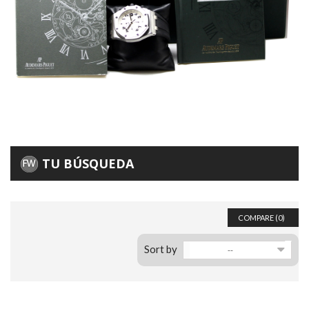
TU BÚSQUEDA
COMPARE (
0
)
Sort by
--