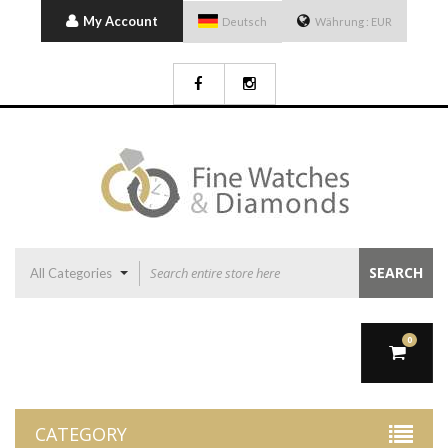
My Account
Deutsch
Währung :
EUR
SEARCH
All Categories
0
CATEGORY