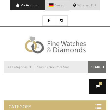
My Account
Deutsch
Währung :
EUR
SEARCH
All Categories
0
CATEGORY