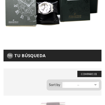
TU BÚSQUEDA
COMPARE (
0
)
Sort by
--