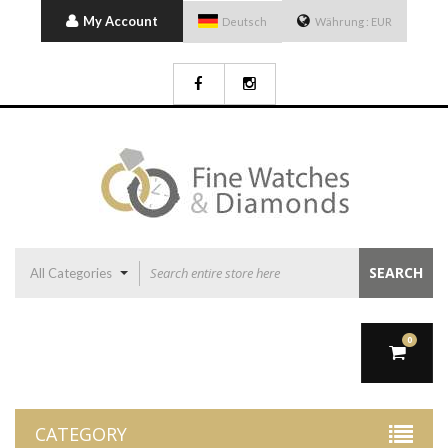
My Account
Deutsch
Währung :
EUR
SEARCH
All Categories
0
CATEGORY