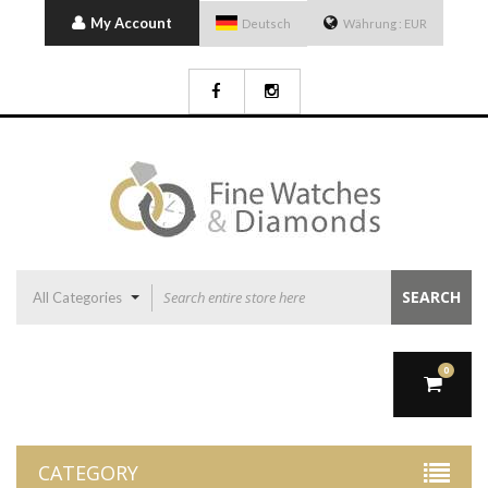
My Account
Deutsch
Währung :
EUR
SEARCH
All Categories
0
CATEGORY