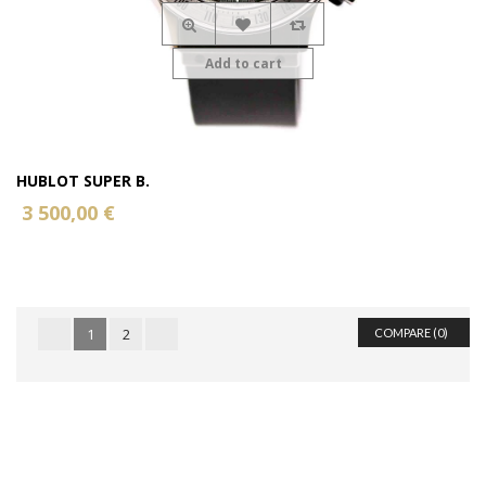
Add to cart
HUBLOT SUPER B.
3 500,00 €
1
2
COMPARE (
0
)