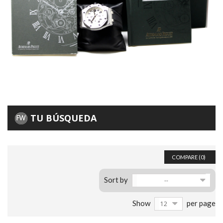
TU BÚSQUEDA
COMPARE (
0
)
Sort by
--
Show
per page
12