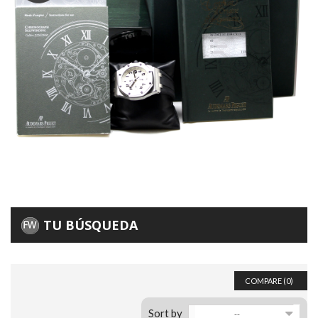
TU BÚSQUEDA
COMPARE (
0
)
Sort by
--