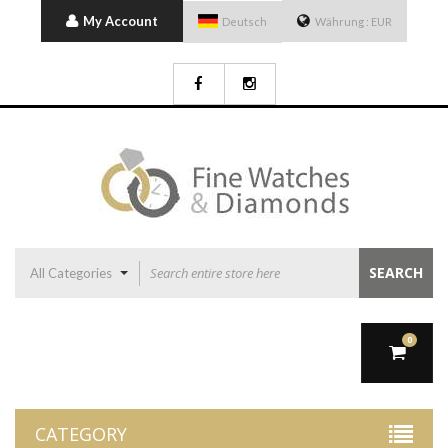
My Account
Deutsch
Währung :
EUR
SEARCH
All Categories
0
CATEGORY