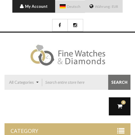
My Account
Deutsch
Währung :
EUR
SEARCH
All Categories
0
CATEGORY