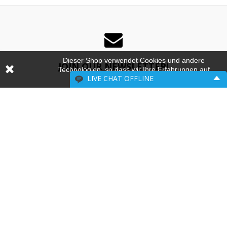
Dieser Shop verwendet Cookies und andere
JOIN OUR NEWSLETTER!
Technologien, so dass wir Ihre Erfahrungen auf
LIVE CHAT
OFFLINE
unseren Seiten verbessern können.
To Get Update & Discount From Shop
Please include your contact information.
Name:
Email:
SUBSCRIBE
ENTER