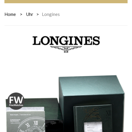
Home
>
Uhr
>
Longines
LONGINES