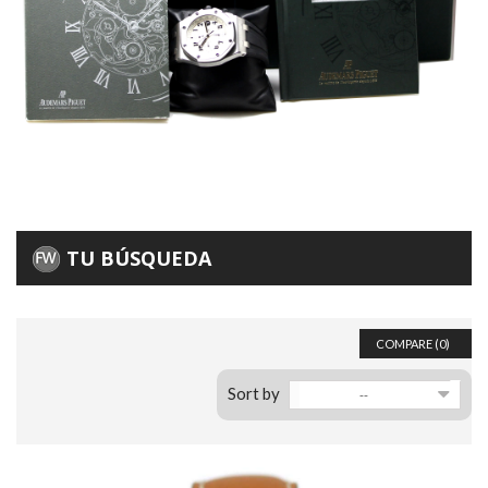
TU BÚSQUEDA
COMPARE (
0
)
Sort by
--