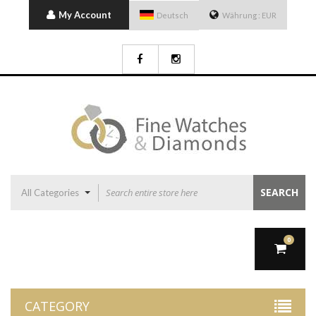
My Account
Deutsch
Währung :
EUR
SEARCH
All Categories
0
CATEGORY